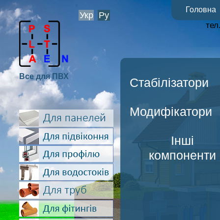
Головна
Укр
Ру
тел
Все для ПВХ
Стабілізатори
Модифікатори
Інші
компоненти