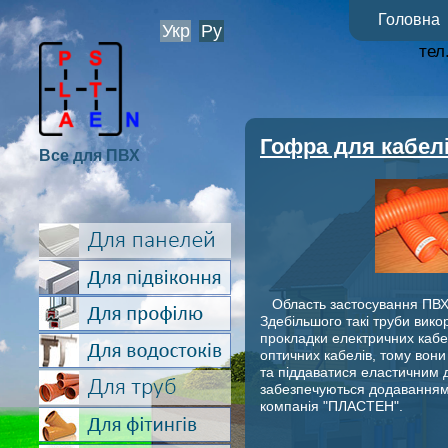
Головна
Укр
Ру
тел
Гофра для кабел
Все для ПВХ
Область застосування ПВХ
Здебільшого такі труби вико
прокладки електричних кабелі
оптичних кабелів, тому вони
та піддаватися еластичним 
забезпечуються додаванням
компанія "ПЛАСТЕН".